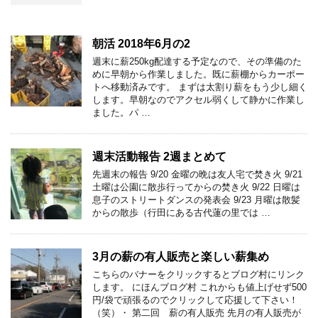
朝活 2018年6月の2
週末に薪250kg配達する予定なので、その準備のた
めに早朝から作業しました。既に薪棚からカーポー
トへ移動済みです。 まずは太割り薪をもう少し細く
します。早朝なのでアクセル弱くして静かに作業し
ました。パ …
週末活動報告 2週まとめて
先週末の報告 9/20 金曜の晩は友人宅で焚き火 9/21
土曜は公園に散歩行ってからの焚き火 9/22 日曜は
息子のストリートダンスの発表会 9/23 月曜は散髪
からの散歩（行田にある古代蓮の里では …
3月の薪の有人販売と楽しい薪集め
こちらのバナーをクリックするとブログ村にリンク
します。 にほんブログ村 これからも値上げせず500
円/袋で頑張るのでクリックして応援して下さい！
（笑）・ 第二回 薪の有人販売 先月の有人販売が