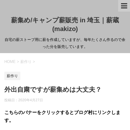
薪集め/キャンプ薪販売 in 埼玉｜薪蔵
(makizo)
自宅の薪ストーブ用に薪を作成していますが、毎年たくさん作るので余
った分を販売しています。
HOME
>
薪作り
>
薪作り
外出自粛ですが薪集めは大丈夫？
投稿日：
2020年4月27日
こちらのバナーをクリックするとブログ村にリンクしま
す。