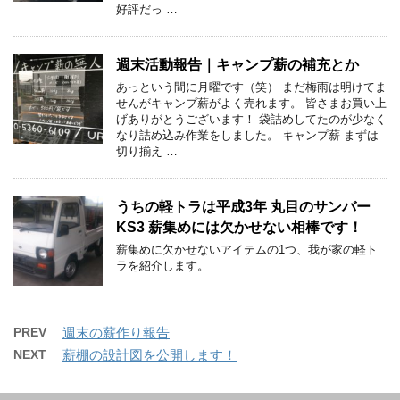
好評だっ …
週末活動報告｜キャンプ薪の補充とか
あっという間に月曜です（笑） まだ梅雨は明けてま
せんがキャンプ薪がよく売れます。 皆さまお買い上
げありがとうございます！ 袋詰めしてたのが少なく
なり詰め込み作業をしました。 キャンプ薪 まずは
切り揃え …
うちの軽トラは平成3年 丸目のサンバー
KS3 薪集めには欠かせない相棒です！
薪集めに欠かせないアイテムの1つ、我が家の軽ト
ラを紹介します。
PREV
週末の薪作り報告
NEXT
薪棚の設計図を公開します！