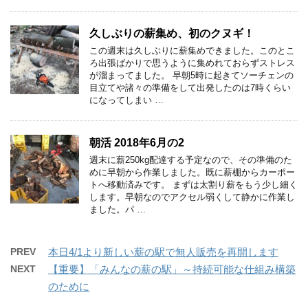
久しぶりの薪集め、初のクヌギ！
この週末は久しぶりに薪集めできました。このとこ
ろ出張ばかりで思うように集めれておらずストレス
が溜まってました。 早朝5時に起きてソーチェンの
目立てや諸々の準備をして出発したのは7時くらい
になってしまい …
朝活 2018年6月の2
週末に薪250kg配達する予定なので、その準備のた
めに早朝から作業しました。既に薪棚からカーポー
トへ移動済みです。 まずは太割り薪をもう少し細く
します。早朝なのでアクセル弱くして静かに作業し
ました。パ …
PREV
本日4/1より新しい薪の駅で無人販売を再開します
NEXT
【重要】「みんなの薪の駅」～持続可能な仕組み構築
のために