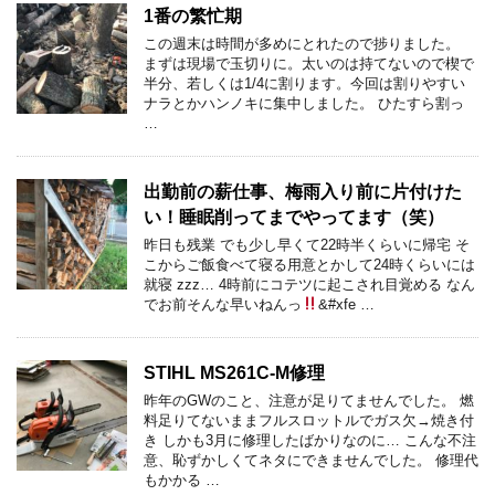
1番の繁忙期
この週末は時間が多めにとれたので捗りました。
まずは現場で玉切りに。太いのは持てないので楔で
半分、若しくは1/4に割ります。今回は割りやすい
ナラとかハンノキに集中しました。 ひたすら割っ
…
出勤前の薪仕事、梅雨入り前に片付けた
い！睡眠削ってまでやってます（笑）
昨日も残業 でも少し早くて22時半くらいに帰宅 そ
こからご飯食べて寝る用意とかして24時くらいには
就寝 zzz… 4時前にコテツに起こされ目覚める なん
でお前そんな早いねんっ
&#xfe …
STIHL MS261C-M修理
昨年のGWのこと、注意が足りてませんでした。 燃
料足りてないままフルスロットルでガス欠→焼き付
き しかも3月に修理したばかりなのに… こんな不注
意、恥ずかしくてネタにできませんでした。 修理代
もかかる …