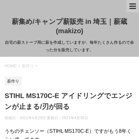
薪集め/キャンプ薪販売 in 埼玉｜薪蔵
(makizo)
自宅の薪ストーブ用に薪を作成していますが、毎年たくさん作るので余
った分を販売しています。
HOME
>
薪作り
>
薪作り
STIHL MS170C-E アイドリングでエンジ
ンが止まる/刃が回る
投稿日：2021年4月29日 更新日：
2021年4月30日
うちのチェンソー（STIHL MS170C-E）ですがもう8年く