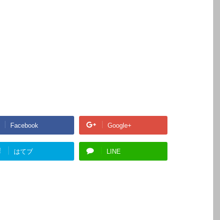
Facebook
Google+
!
はてブ
LINE