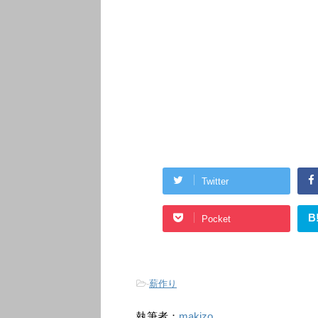
Twitter
B
Pocket
-
薪作り
執筆者：
makizo