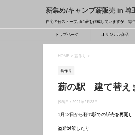
薪集め/キャンプ薪販売 in 埼玉｜
自宅の薪ストーブ用に薪を作成していますが、毎
トップページ
オリジナル商品
HOME
>
薪作り
>
薪作り
薪の駅 建て替え
投稿日：
2021年2月23日
1月12日から薪の駅での販売を再開し
盗難対策したり