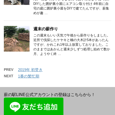
DIYした囲炉裏小屋にエアコン取り付け 4年前に自
宅の庭に囲炉裏小屋をDIYで建てたんですが、薪集
めが趣 …
週末の薪作り
この週末もいい天気で午後から薪作りをしました。
近所で伐採したケヤキと楠の大木計5本があったん
ですが、かれこれ1年以上放置しておりました。こ
のままではあかんと週末少しずつ処理し始めて数か
月、ようやく終 …
PREV
2019年 初焚き
NEXT
1番の繁忙期
薪の駅LINE公式アカウントの登録はこちらから！