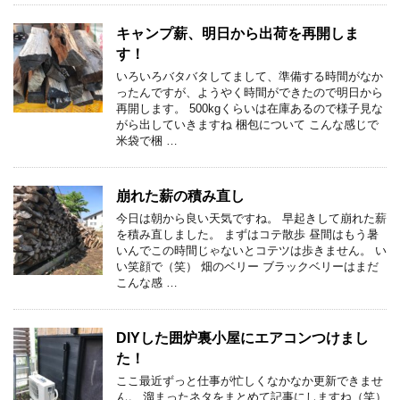
キャンプ薪、明日から出荷を再開しま
す！
いろいろバタバタしてまして、準備する時間がなか
ったんですが、ようやく時間ができたので明日から
再開します。 500kgくらいは在庫あるので様子見な
がら出していきますね 梱包について こんな感じで
米袋で梱 …
崩れた薪の積み直し
今日は朝から良い天気ですね。 早起きして崩れた薪
を積み直しました。 まずはコテ散歩 昼間はもう暑
いんでこの時間じゃないとコテツは歩きません。 い
い笑顔で（笑） 畑のベリー ブラックベリーはまだ
こんな感 …
DIYした囲炉裏小屋にエアコンつけまし
た！
ここ最近ずっと仕事が忙しくなかなか更新できませ
ん。 溜まったネタをまとめて記事にしますね（笑）