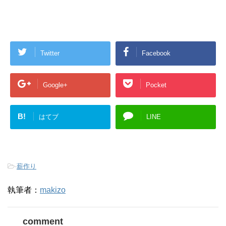
Twitter
Facebook
Google+
Pocket
B!
はてブ
LINE
-
薪作り
執筆者：
makizo
comment