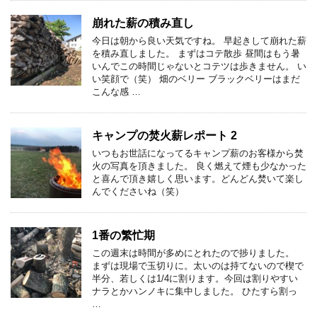
崩れた薪の積み直し
今日は朝から良い天気ですね。 早起きして崩れた薪
を積み直しました。 まずはコテ散歩 昼間はもう暑
いんでこの時間じゃないとコテツは歩きません。 い
い笑顔で（笑） 畑のベリー ブラックベリーはまだ
こんな感 …
キャンプの焚火薪レポート 2
いつもお世話になってるキャンプ薪のお客様から焚
火の写真を頂きました。 良く燃えて煙も少なかった
と喜んで頂き嬉しく思います。どんどん焚いて楽し
んでくださいね（笑）
1番の繁忙期
この週末は時間が多めにとれたので捗りました。
まずは現場で玉切りに。太いのは持てないので楔で
半分、若しくは1/4に割ります。今回は割りやすい
ナラとかハンノキに集中しました。 ひたすら割っ
…