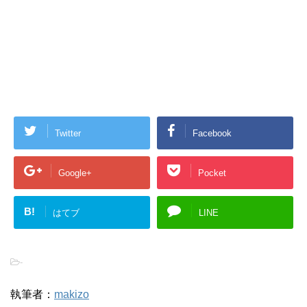
Twitter
Facebook
Google+
Pocket
B!
はてブ
LINE
-
執筆者：
makizo