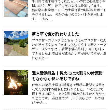
平日雨で週末晴れてくれたらいいのにと心底思う今
日この頃（笑） 雨でもそれなりに作業してます。
薪の駅の料金ボード この土曜は薪の駅の料金ボード
を作りました。 何かの余りのコンパネを利用しま
す。 これを …
薪と草で夏が終わりました
ブログ村へのリンクはこちら にほんブログ村・なん
だか秋っぽくなってきましたね もうすぐ薪ストーブ
のシーズンですね！ 薪置き場の草刈り 今日も刈っ
てきましたよ 春はまだ柔らかい草が多いですが、夏
になると …
週末活動報告｜焚火には大割りの針葉樹
もなかなか良い感じですね
伐倒木の撤収 土曜は4時起きで野積み状態で放置さ
れてた伐倒木を撤収しに行きました。 15分ほどで
軽トラは山盛り。 あと2回で積み切れるかどうかっ
てとこです。 昼は庭でプール 子供らとプールで遊
び 子供 …