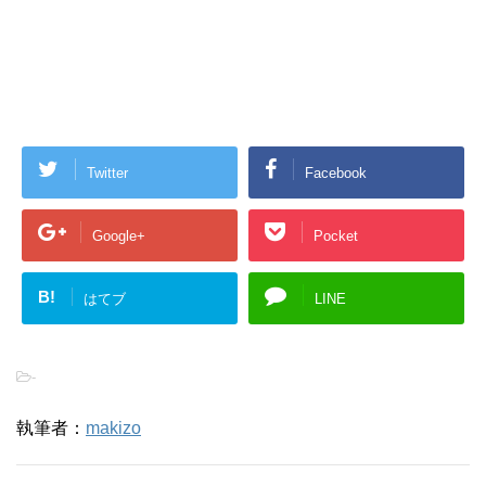
Twitter
Facebook
Google+
Pocket
B!
はてブ
LINE
-
執筆者：
makizo